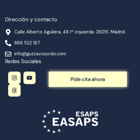
Dirección y contacto
Calle Alberto Aguilera, 48 1º izquierda. 28015. Madrid
686 522 167
info@gustavosordo.com
Redes Sociales
I
T
Y
n
h
o
Pide cita ahora
s
r
u
t
e
t
a
a
u
g
d
b
r
s
e
a
m