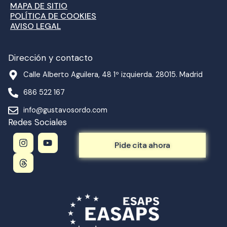
MAPA DE SITIO
POLÍTICA DE COOKIES
AVISO LEGAL
Dirección y contacto
Calle Alberto Aguilera, 48 1º izquierda. 28015. Madrid
686 522 167
info@gustavosordo.com
Redes Sociales
I
T
Y
n
h
o
Pide cita ahora
s
r
u
t
e
t
a
a
u
g
d
b
r
s
e
a
m