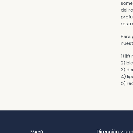
somet
del r
profu
rostr
Para 
nuest
1) lif
2) bl
3) de
4) li
5) re
Dirección y co
Menú