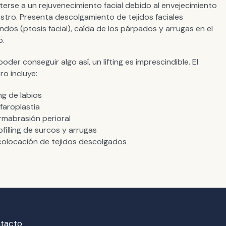
erse a un rejuvenecimiento facial debido al envejecimiento
ostro. Presenta descolgamiento de tejidos faciales
ndos (ptosis facial), caída de los párpados y arrugas en el
o.
poder conseguir algo así, un lifting es imprescindible. El
ro incluye:
ting de labios
efaroplastia
rmabrasión perioral
pofilling de surcos y arrugas
colocación de tejidos descolgados
ntacto