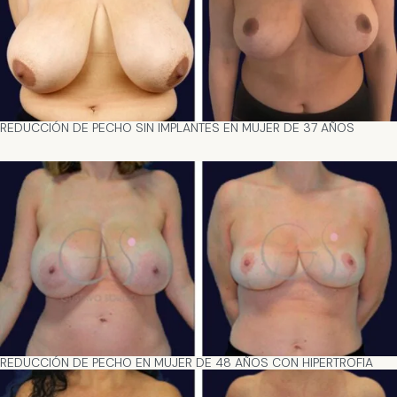
REDUCCIÓN DE PECHO SIN IMPLANTES EN MUJER DE 37 AÑOS
REDUCCIÓN DE PECHO EN MUJER DE 48 AÑOS CON HIPERTROFIA