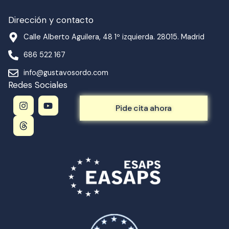
Dirección y contacto
Calle Alberto Aguilera, 48 1º izquierda. 28015. Madrid
686 522 167
info@gustavosordo.com
Redes Sociales
I
T
Y
n
h
o
Pide cita ahora
s
r
u
t
e
t
a
a
u
g
d
b
r
s
e
a
m