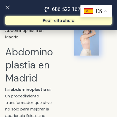
Ir
Flyout
686 522 167
al
ES
Menu
contenido
Pedir cita ahora
Inicio
»
Cirugía Corporal
»
Abdominoplastia en
Madrid
Abdomino
plastia en
Madrid
La
abdominoplastia
es
un procedimiento
transformador que sirve
no sólo para mejorar la
apariencia física, sino