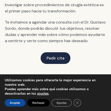
Investigar sobre procedimientos de cirugía estética es
el primer paso hacia tu transformación.
Te invitamos a agendar una consulta con el Dr. Gustavo
Sordo, donde podrás discutir tus objetivos, resolver
dudas y aprender más sobre cómo podemos ayudarte
a sentirte y verte como siempre has deseado.
Pedir cita
Utilizamos cookies para ofrecerte la mejor experiencia en
Preguntas frecuentes sobre
nuestra web.
Puedes aprender más sobre qué cookies utilizamos o
abdominoplastia
desactivarlas en los
ajustes
.
Chat de la clínica
Cerrar el banner de 
Aceptar
Rechazar
Ajustes
¿El resultado será natural?