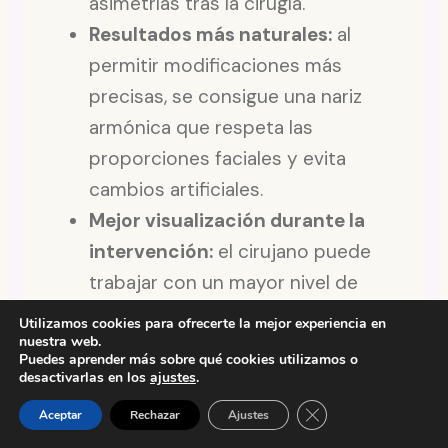
asimetrías tras la cirugía.
Resultados más naturales:
al
permitir modificaciones más
precisas, se consigue una nariz
armónica que respeta las
proporciones faciales y evita
cambios artificiales.
Mejor visualización durante la
intervención:
el cirujano puede
trabajar con un mayor nivel de
detalle y control sobre las
Utilizamos cookies para ofrecerte la mejor experiencia en
nuestra web.
estructuras óseas.
Puedes aprender más sobre qué cookies utilizamos o
Recuperación más confortable
desactivarlas en los
ajustes
.
para el paciente:
muchos pacientes
Chat de la clínica
Cerrar el banner de 
Aceptar
Rechazar
Ajustes
experimentan menos molestias