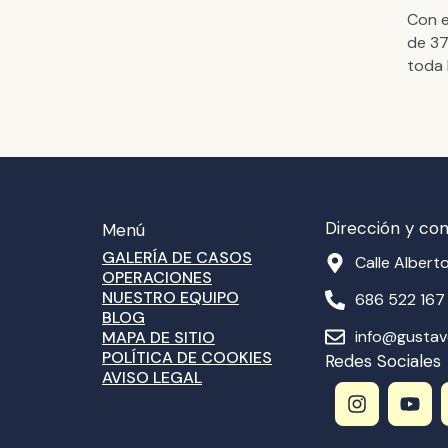
Con e
de 37
toda 
Dirección y co
Menú
GALERÍA DE CASOS
Calle Alberto
OPERACIONES
NUESTRO EQUIPO
686 522 167
BLOG
info@gusta
MAPA DE SITIO
POLÍTICA DE COOKIES
Redes Sociales
AVISO LEGAL
I
Y
n
o
s
u