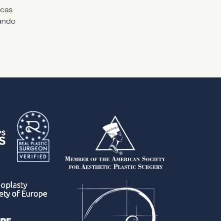
icas
ando