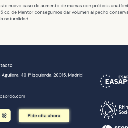
ste nuevo caso de aumento de mamas con prótesis anatóm
5 cc. de Mentor conseguimos dar volumen al pecho conserv
la naturalidad.
ntacto
 Aguilera, 48 1º izquierda. 28015. Madrid
vosordo.com
T
Pide cita ahora
h
r