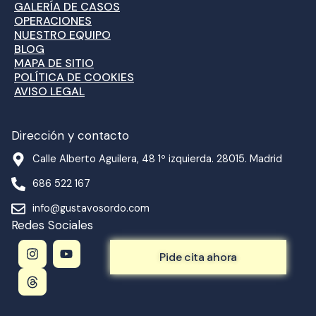
GALERÍA DE CASOS
OPERACIONES
NUESTRO EQUIPO
BLOG
MAPA DE SITIO
POLÍTICA DE COOKIES
AVISO LEGAL
Dirección y contacto
Calle Alberto Aguilera, 48 1º izquierda. 28015. Madrid
686 522 167
info@gustavosordo.com
Redes Sociales
I
T
Y
n
h
o
Pide cita ahora
s
r
u
t
e
t
a
a
u
g
d
b