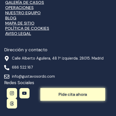
GALERÍA DE CASOS
OPERACIONES
NUESTRO EQUIPO
BLOG
MAPA DE SITIO
POLÍTICA DE COOKIES
AVISO LEGAL
Dirección y contacto
Calle Alberto Aguilera, 48 1º izquierda. 28015. Madrid
686 522 167
info@gustavosordo.com
Redes Sociales
I
T
Y
n
h
o
Pide cita ahora
s
r
u
t
e
t
a
a
u
g
d
b