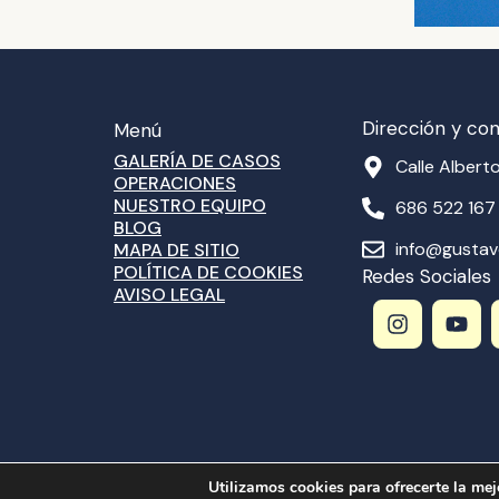
Dirección y co
Menú
GALERÍA DE CASOS
Calle Alberto
OPERACIONES
NUESTRO EQUIPO
686 522 167
BLOG
info@gusta
MAPA DE SITIO
POLÍTICA DE COOKIES
Redes Sociales
AVISO LEGAL
I
Y
n
o
s
u
t
t
a
u
g
b
r
e
a
m
Utilizamos cookies para ofrecerte la mej