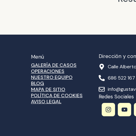
Dirección y co
Menú
GALERÍA DE CASOS
Calle Alberto
OPERACIONES
NUESTRO EQUIPO
686 522 167
BLOG
info@gusta
MAPA DE SITIO
POLÍTICA DE COOKIES
Redes Sociales
AVISO LEGAL
I
Y
n
o
s
u
t
t
a
u
g
b