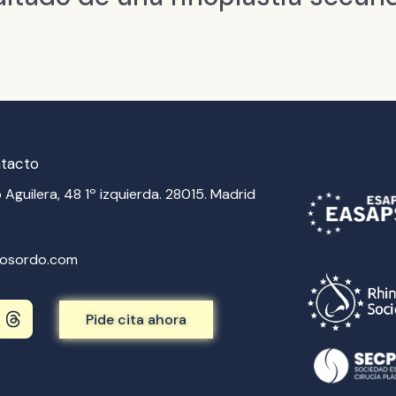
ntacto
 Aguilera, 48 1º izquierda. 28015. Madrid
vosordo.com
T
Pide cita ahora
h
r
e
a
d