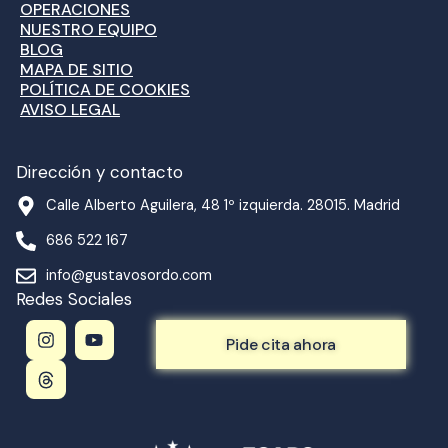
OPERACIONES
NUESTRO EQUIPO
BLOG
MAPA DE SITIO
POLÍTICA DE COOKIES
AVISO LEGAL
Dirección y contacto
Calle Alberto Aguilera, 48 1º izquierda. 28015. Madrid
686 522 167
info@gustavosordo.com
Redes Sociales
I
T
Y
n
h
o
Pide cita ahora
s
r
u
t
e
t
a
a
u
g
d
b
r
s
e