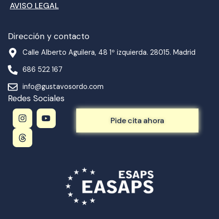
AVISO LEGAL
Dirección y contacto
Calle Alberto Aguilera, 48 1º izquierda. 28015. Madrid
686 522 167
info@gustavosordo.com
Redes Sociales
I
T
Y
n
h
o
Pide cita ahora
s
r
u
t
e
t
a
a
u
g
d
b
r
s
e
a
m