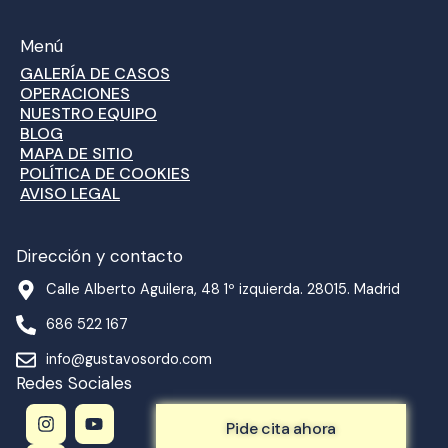
Menú
GALERÍA DE CASOS
OPERACIONES
NUESTRO EQUIPO
BLOG
MAPA DE SITIO
POLÍTICA DE COOKIES
AVISO LEGAL
Dirección y contacto
Calle Alberto Aguilera, 48 1º izquierda. 28015. Madrid
686 522 167
info@gustavosordo.com
Redes Sociales
I
T
Y
n
h
o
Pide cita ahora