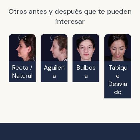
Otros antes y después que te pueden
interesar
Recta /
Aguileñ
Bulbos
Tabiqu
Natural
a
a
e
Desvia
do