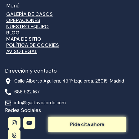
Menú
GALERÍA DE CASOS
OPERACIONES
NUESTRO EQUIPO
BLOG
MAPA DE SITIO
POLÍTICA DE COOKIES
AVISO LEGAL
Dirección y contacto
Calle Alberto Aguilera, 48 1º izquierda. 28015. Madrid
686 522 167
info@gustavosordo.com
Redes Sociales
I
T
Y
n
h
o
Pide cita ahora
s
r
u
t
e
t